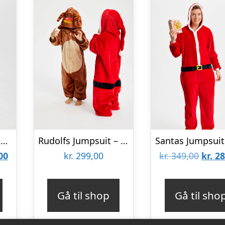
Snemandens Jumpsuit – dame / kvinder
Rudolfs Jumpsuit – Børn
Den
Den
00
kr.
299,00
kr.
349,00
kr.
28
lige
aktuelle
oprin
pris
pris
Gå til shop
Gå til sho
er:
var:
00.
kr. 280,00.
kr. 34