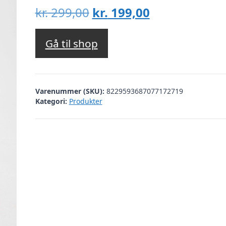
Den
Den
kr.
299,00
kr.
199,00
oprindelige
aktuelle
pris
pris
Gå til shop
var:
er:
kr. 299,00.
kr. 199,00.
Varenummer (SKU):
8229593687077172719
Kategori:
Produkter